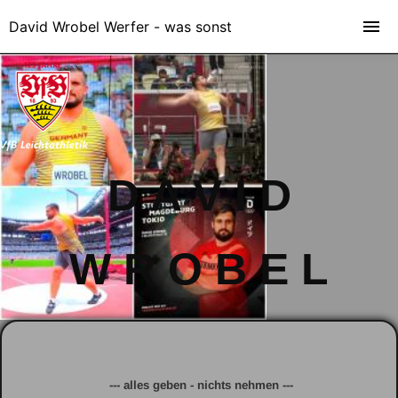
David Wrobel Werfer - was sonst
D A V I D
W R O B E L
--- alles geben - nichts nehmen ---