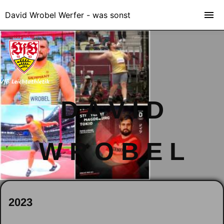
David Wrobel Werfer - was sonst
D A V I D
W R O B E L
2023