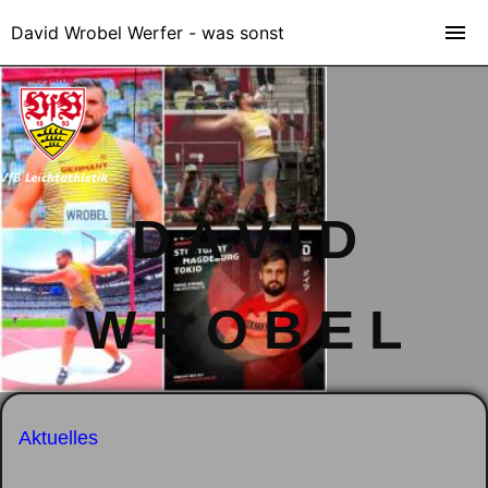
David Wrobel Werfer - was sonst
D A V I D
W R O B E L
Aktuelles