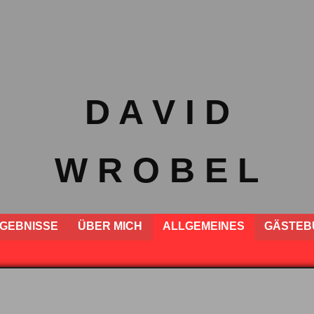
D A V I D
W R O B E L
GEBNISSE
ÜBER MICH
ALLGEMEINES
GÄSTEB